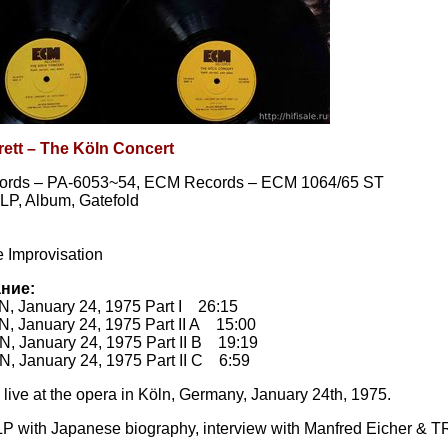
rett ‎– The Köln Concert
rds ‎– PA-6053~54, ECM Records ‎– ECM 1064/65 ST
 LP, Album, Gatefold
e Improvisation
ние:
 January 24, 1975 Part I 26:15
 January 24, 1975 Part II A 15:00
 January 24, 1975 Part II B 19:19
 January 24, 1975 Part II C 6:59
live at the opera in Köln, Germany, January 24th, 1975.
LP with Japanese biography, interview with Manfred Eicher & T