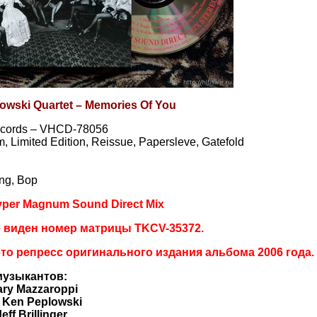
owski Quartet – Memories Of You
cords – VHCD-78056
, Limited Edition, Reissue, Papersleve, Gatefold
ng, Bop
per Magnum Sound Direct Mix
е виден номер матрицы TKCV-35372.
это репресс оригинального издания альбома 2006 года.
музыкантов:
ary Mazzaroppi
–
Ken Peplowski
Jeff Brillinger