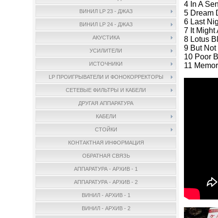
4 In A S
ВИНИЛ LP 23 - ДЖАЗ
5 Dream 
6 Last N
ВИНИЛ LP 24 - ДЖАЗ
7 It Migh
АКУСТИКА
8 Lotus B
9 But Not
УСИЛИТЕЛИ
10 Poor Bu
ИСТОЧНИКИ
11 Memori
LP ПРОИГРЫВАТЕЛИ И ФОНОКОРРЕКТОРЫ
СЕТЕВЫЕ ФИЛЬТРЫ И КАБЕЛИ
ДРУГАЯ АППАРАТУРА
КАБЕЛИ
СТОЙКИ
КОНТАКТНАЯ ИНФОРМАЦИЯ
ОБРАТНАЯ СВЯЗЬ
АППАРАТУРА - АРХИВ - 1
АППАРАТУРА - АРХИВ - 2
ВИНИЛ - АРХИВ - 1
ВИНИЛ - АРХИВ - 2