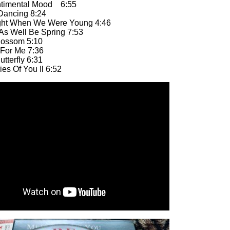
entimental Mood 6:55
Dancing 8:24
ight When We Were Young 4:46
t As Well Be Spring 7:53
lossom 5:10
 For Me 7:36
tterfly 6:31
es Of You Il 6:52