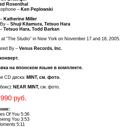
ed Rosenthal
xophone –
Ken Peplowski
 –
Katherine Miller
 By –
Shuji Kitamura, Tetsuo Hara
 –
Tetsuo Hara, Todd Barkan
at "The Studio" in New York on November 17 and 18, 2005.
ured By –
Venus Records, Inc.
 конверт.
авка на японском языке в комплекте.
е CD диска:
MINT, см. фото.
бокс):
NEAR MINT,
см. фото.
.990 руб.
ние:
es Of You 5:36
Seeing You 3:53
Moments 5:11