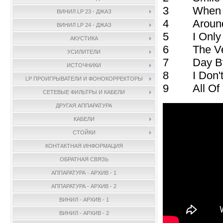
3 When Jo
ВИНИЛ LP 23 - ДЖАЗ
4 Around 
ВИНИЛ LP 24 - ДЖАЗ
5 I Only H
АКУСТИКА
6 The Ver
УСИЛИТЕЛИ
7 Day By
ИСТОЧНИКИ
8 I Don't
LP ПРОИГРЫВАТЕЛИ И ФОНОКОРРЕКТОРЫ
9 All Of
СЕТЕВЫЕ ФИЛЬТРЫ И КАБЕЛИ
ДРУГАЯ АППАРАТУРА
КАБЕЛИ
СТОЙКИ
КОНТАКТНАЯ ИНФОРМАЦИЯ
ОБРАТНАЯ СВЯЗЬ
АППАРАТУРА - АРХИВ - 1
АППАРАТУРА - АРХИВ - 2
ВИНИЛ - АРХИВ - 1
ВИНИЛ - АРХИВ - 2