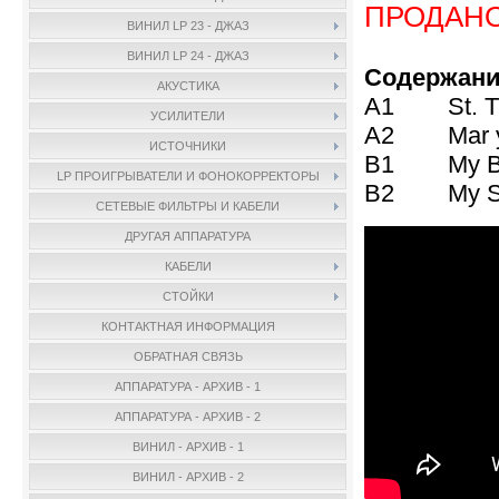
ПРОДАН
ВИНИЛ LP 23 - ДЖАЗ
ВИНИЛ LP 24 - ДЖАЗ
Содержани
АКУСТИКА
A1 St. Th
УСИЛИТЕЛИ
A2 Mar y 
ИСТОЧНИКИ
B1 My Bac
LP ПРОИГРЫВАТЕЛИ И ФОНОКОРРЕКТОРЫ
B2 My Sh
СЕТЕВЫЕ ФИЛЬТРЫ И КАБЕЛИ
ДРУГАЯ АППАРАТУРА
КАБЕЛИ
СТОЙКИ
КОНТАКТНАЯ ИНФОРМАЦИЯ
ОБРАТНАЯ СВЯЗЬ
АППАРАТУРА - АРХИВ - 1
АППАРАТУРА - АРХИВ - 2
ВИНИЛ - АРХИВ - 1
ВИНИЛ - АРХИВ - 2