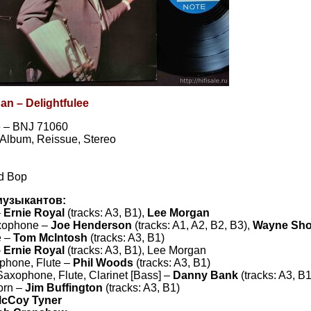
n ‎– Delightfulee
 ‎– BNJ 71060
, Album, Reissue, Stereo
rd Bop
музыкантов:
–
Ernie Royal
(tracks: A3, B1),
Lee Morgan
xophone –
Joe Henderson
(tracks: A1, A2, B2, B3),
Wayne Sho
e –
Tom McIntosh
(tracks: A3, B1)
–
Ernie Royal
(tracks: A3, B1), Lee Morgan
phone, Flute –
Phil Woods
(tracks: A3, B1)
Saxophone, Flute, Clarinet [Bass] –
Danny Bank
(tracks: A3, B1
orn –
Jim Buffington
(tracks: A3, B1)
cCoy Tyner