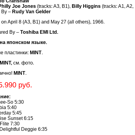
ob Cranshaw
Philly Joe Jones
(tracks: A3, B1),
Billy Higgins
(tracks: A1, A2,
 By –
Rudy Van Gelder
on April 8 (A3, B1) and May 27 (all others), 1966.
ured By –
Toshiba EMI Ltd.
на японском языке.
е пластинки:
MINT
.
MINT,
см. фото.
лично!
MINT
.
5.990 руб.
ние:
ee-So 5:30
ia 5:40
rday 5:45
se Sunset 6:15
lite 7:30
elightful Deggie 6:35