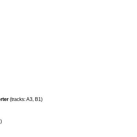
rter
(tracks: A3, B1)
)