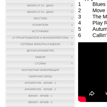
1 Blues W
ВИНИЛ LP 23 - ДЖАЗ
2 Move 5
ВИНИЛ LP 24 - ДЖАЗ
3 The Masq
АКУСТИКА
4 Play Ra
УСИЛИТЕЛИ
5 Autumn 
ИСТОЧНИКИ
6 Callin' A
LP ПРОИГРЫВАТЕЛИ И ФОНОКОРРЕКТОРЫ
СЕТЕВЫЕ ФИЛЬТРЫ И КАБЕЛИ
ДРУГАЯ АППАРАТУРА
КАБЕЛИ
СТОЙКИ
КОНТАКТНАЯ ИНФОРМАЦИЯ
ОБРАТНАЯ СВЯЗЬ
АППАРАТУРА - АРХИВ - 1
АППАРАТУРА - АРХИВ - 2
ВИНИЛ - АРХИВ - 1
ВИНИЛ - АРХИВ - 2