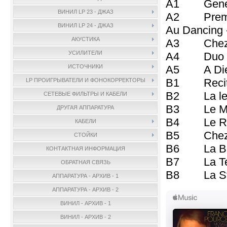
A1 Generi
ВИНИЛ LP 23 - ДЖАЗ
A2 Premiere
ВИНИЛ LP 24 - ДЖАЗ
Au Dancing 
АКУСТИКА
A3 Chez Du
УСИЛИТЕЛИ
A4 Duo G
A5 A Dieux
ИСТОЧНИКИ
B1 Recit 
LP ПРОИГРЫВАТЕЛИ И ФОНОКОРРЕКТОРЫ
B2 La lett
СЕТЕВЫЕ ФИЛЬТРЫ И КАБЕЛИ
B3 Le Ma
ДРУГАЯ АППАРАТУРА
B4 Le Re
КАБЕЛИ
B5 Chez 
СТОЙКИ
B6 La Boit
КОНТАКТНАЯ ИНФОРМАЦИЯ
B7 La Ter
ОБРАТНАЯ СВЯЗЬ
B8 La Stat
АППАРАТУРА - АРХИВ - 1
АППАРАТУРА - АРХИВ - 2
ВИНИЛ - АРХИВ - 1
ВИНИЛ - АРХИВ - 2