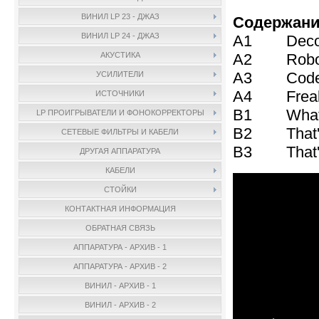
ВИНИЛ LP 23 - ДЖАЗ
Содержани
ВИНИЛ LP 24 - ДЖАЗ
A1 Decoy
A2 Robot 
АКУСТИКА
A3 Code M
УСИЛИТЕЛИ
A4 Freaky
ИСТОЧНИКИ
B1 What It
LP ПРОИГРЫВАТЕЛИ И ФОНОКОРРЕКТОРЫ
B2 That's 
СЕТЕВЫЕ ФИЛЬТРЫ И КАБЕЛИ
B3 That's
ДРУГАЯ АППАРАТУРА
КАБЕЛИ
СТОЙКИ
КОНТАКТНАЯ ИНФОРМАЦИЯ
ОБРАТНАЯ СВЯЗЬ
АППАРАТУРА - АРХИВ - 1
АППАРАТУРА - АРХИВ - 2
ВИНИЛ - АРХИВ - 1
ВИНИЛ - АРХИВ - 2