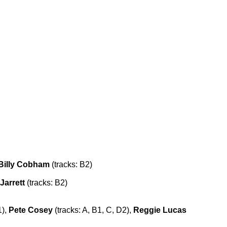
Billy Cobham
(tracks: B2)
Jarrett
(tracks: B2)
1),
Pete Cosey
(tracks: A, B1, C, D2),
Reggie Lucas