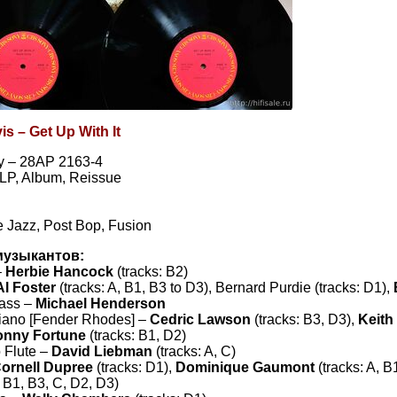
is – Get Up With It
 – 28AP 2163-4
, LP, Album, Reissue
e Jazz, Post Bop, Fusion
музыкантов:
–
Herbie Hancock
(tracks: B2)
Al Foster
(tracks: A, B1, B3 to D3), Bernard Purdie (tracks: D1),
Bass –
Michael Henderson
Piano [Fender Rhodes] –
Cedric Lawson
(tracks: B3, D3),
Keith 
onny Fortune
(tracks: B1, D2)
o Flute –
David Liebman
(tracks: A, C)
ornell Dupree
(tracks: D1),
Dominique Gaumont
(tracks: A, B
, B1, B3, C, D2, D3)