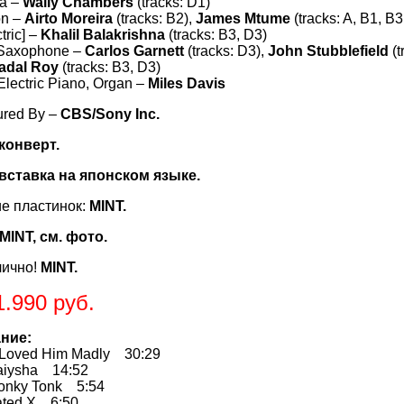
a –
Wally Chambers
(tracks: D1)
on –
Airto Moreira
(tracks: B2),
James Mtume
(tracks: A, B1, B3
ctric] –
Khalil Balakrishna
(tracks: B3, D3)
Saxophone –
Carlos Garnett
(tracks: D3),
John Stubblefield
(t
adal Roy
(tracks: B3, D3)
Electric Piano, Organ –
Miles Davis
ured By –
CBS/Sony Inc.
 конверт.
 вставка на японском языке.
е пластинок:
MINT.
MINT, см. фото.
лично!
MINT.
1.990 руб.
ние:
ved Him Madly 30:29
ysha 14:52
ky Tonk 5:54
ed X 6:50