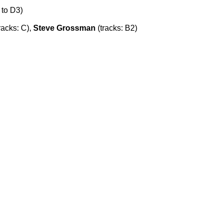
 to D3)
racks: C),
Steve Grossman
(tracks: B2)