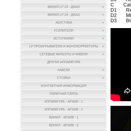
C Calyp
ВИНИЛ LP 23 - ДЖАЗ
D1 Red 
D2 Mtu
ВИНИЛ LP 24 - ДЖАЗ
D3 Bill
АКУСТИКА
УСИЛИТЕЛИ
ИСТОЧНИКИ
LP ПРОИГРЫВАТЕЛИ И ФОНОКОРРЕКТОРЫ
СЕТЕВЫЕ ФИЛЬТРЫ И КАБЕЛИ
ДРУГАЯ АППАРАТУРА
КАБЕЛИ
СТОЙКИ
КОНТАКТНАЯ ИНФОРМАЦИЯ
ОБРАТНАЯ СВЯЗЬ
АППАРАТУРА - АРХИВ - 1
АППАРАТУРА - АРХИВ - 2
ВИНИЛ - АРХИВ - 1
ВИНИЛ - АРХИВ - 2