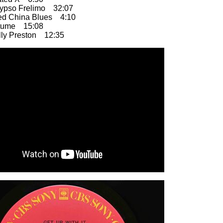
so Frelimo 32:07
China Blues 4:10
me 15:08
y Preston 12:35