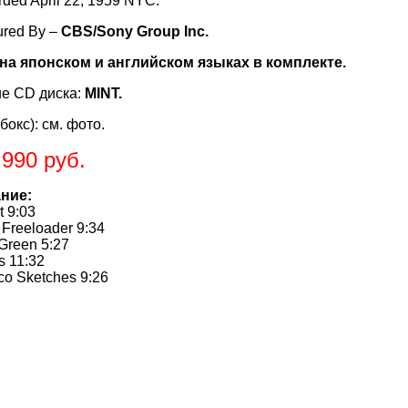
rded April 22, 1959 NYC.
ured By –
CBS/Sony Group Inc.
на японском и английском языках в комплекте.
е CD диска:
MINT.
бокс): см. фото.
.990 руб.
ние:
t 9:03
 Freeloader 9:34
 Green 5:27
es 11:32
co Sketches 9:26