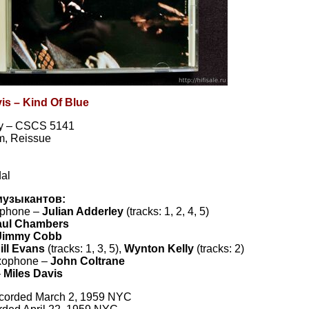
is – Kind Of Blue
y – CSCS 5141
m, Reissue
al
музыкантов:
ophone –
Julian Adderley
(tracks: 1, 2, 4, 5)
aul Chambers
Jimmy Cobb
ill Evans
(tracks: 1, 3, 5),
Wynton Kelly
(tracks: 2)
xophone –
John Coltrane
–
Miles Davis
ecorded March 2, 1959 NYC