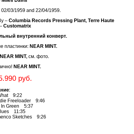
–
Miles Davis
 02/03/1959 and 22/04/1959.
By –
Columbia Records Pressing Plant, Terre Haute
 –
Customatrix
льный внутренний конверт.
е пластинки:
NEAR MINT.
NEAR MINT,
см. фото.
лично!
NEAR MINT.
5.990 руб.
ание
:
hat 9:22
ie Freeloader 9:46
In Green 5:37
lues 11:35
enco Sketches 9:26