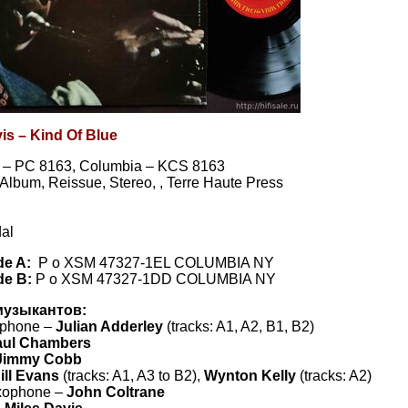
is – Kind Of Blue
 – PC 8163, Columbia – KCS 8163
, Album, Reissue, Stereo, , Terre Haute Press
al
de A:
P o XSM 47327-1EL COLUMBIA NY
de B:
P o XSM 47327-1DD COLUMBIA NY
музыкантов:
ophone –
Julian Adderley
(tracks: A1, A2, B1, B2)
aul Chambers
Jimmy Cobb
ill Evans
(tracks: A1, A3 to B2),
Wynton Kelly
(tracks: A2)
xophone –
John Coltrane