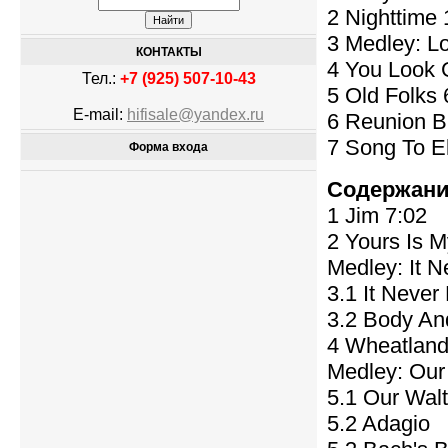
2 Nighttime 
3 Medley: Lo
КОНТАКТЫ
4 You Look 
Тел.:
+7 (925) 507-10-43
5 Old Folks 
E-mail:
hifisale@yandex.ru
6 Reunion 
7 Song To El
Форма входа
Содержани
1 Jim 7:02
2 Yours Is M
Medley: It N
3.1 It Neve
3.2 Body A
4 Wheatland
Medley: Our 
5.1 Our Wa
5.2 Adagi