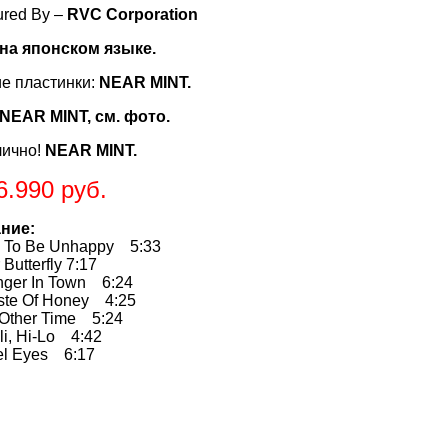
ured By –
RVC Corporation
на японском языке.
е пластинки:
NEAR MINT.
NEAR MINT, см. фото.
лично!
NEAR MINT.
6.990 руб.
ние:
 To Be Unhappy 5:33
utterfly 7:17
ger In Town 6:24
te Of Honey 4:25
Other Time 5:24
li, Hi-Lo 4:42
l Eyes 6:17