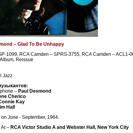
mond – Glad To Be Unhappy
GP-1099, RCA Camden – SPRS-3755, RCA Camden – ACL1-0
, Album, Reissue
l Jazz
музыкантов:
ophone –
Paul Desmond
ene Cherico
Connie Kay
im Hall
on June - September, 1964.
 At –
RCA Victor Studio A and Webster Hall, New York City