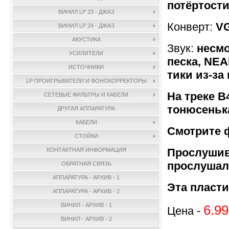
потёртости 
ВИНИЛ LP 23 - ДЖАЗ
Конверт:
V
ВИНИЛ LP 24 - ДЖАЗ
АКУСТИКА
Звук:
несмо
УСИЛИТЕЛИ
песка, NEA
ИСТОЧНИКИ
тики из-за
LP ПРОИГРЫВАТЕЛИ И ФОНОКОРРЕКТОРЫ
На треке B
СЕТЕВЫЕ ФИЛЬТРЫ И КАБЕЛИ
тонюсеньк
ДРУГАЯ АППАРАТУРА
КАБЕЛИ
Смотрите 
СТОЙКИ
Прослушив
КОНТАКТНАЯ ИНФОРМАЦИЯ
прослушал
ОБРАТНАЯ СВЯЗЬ
АППАРАТУРА - АРХИВ - 1
Эта пласти
АППАРАТУРА - АРХИВ - 2
ВИНИЛ - АРХИВ - 1
6.99
Цена -
ВИНИЛ - АРХИВ - 2