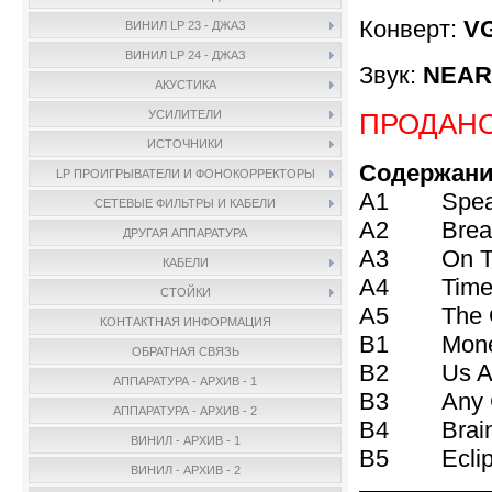
Конверт:
V
ВИНИЛ LP 23 - ДЖАЗ
ВИНИЛ LP 24 - ДЖАЗ
Звук:
NEAR 
АКУСТИКА
ПРОДАН
УСИЛИТЕЛИ
ИСТОЧНИКИ
Содержани
LP ПРОИГРЫВАТЕЛИ И ФОНОКОРРЕКТОРЫ
A1 Speak 
СЕТЕВЫЕ ФИЛЬТРЫ И КАБЕЛИ
A2 Breath
ДРУГАЯ АППАРАТУРА
A3 On The
КАБЕЛИ
A4 Time 
СТОЙКИ
A5 The Gre
КОНТАКТНАЯ ИНФОРМАЦИЯ
B1 Money
ОБРАТНАЯ СВЯЗЬ
B2 Us And
АППАРАТУРА - АРХИВ - 1
B3 Any Col
АППАРАТУРА - АРХИВ - 2
B4 Brain 
ВИНИЛ - АРХИВ - 1
B5 Eclips
ВИНИЛ - АРХИВ - 2