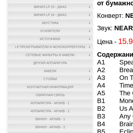
от бумажно
ВИНИЛ LP 23 - ДЖАЗ
Конверт:
NE
ВИНИЛ LP 24 - ДЖАЗ
АКУСТИКА
Звук:
NEAR 
УСИЛИТЕЛИ
15.9
ИСТОЧНИКИ
Цена -
LP ПРОИГРЫВАТЕЛИ И ФОНОКОРРЕКТОРЫ
Содержани
СЕТЕВЫЕ ФИЛЬТРЫ И КАБЕЛИ
A1 Speak 
ДРУГАЯ АППАРАТУРА
A2 Breath
КАБЕЛИ
A3 On The
СТОЙКИ
A4 Time 
КОНТАКТНАЯ ИНФОРМАЦИЯ
A5 The Gre
ОБРАТНАЯ СВЯЗЬ
B1 Money
АППАРАТУРА - АРХИВ - 1
B2 Us And
АППАРАТУРА - АРХИВ - 2
B3 Any Col
ВИНИЛ - АРХИВ - 1
B4 Brain 
ВИНИЛ - АРХИВ - 2
B5 Eclips