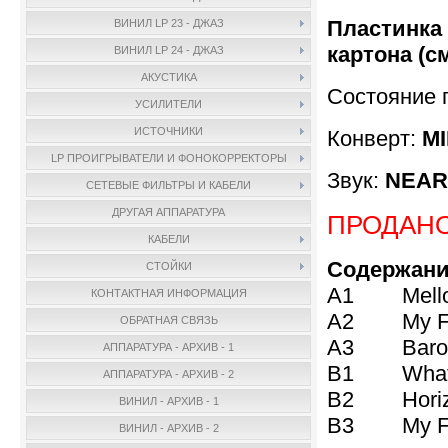
Пластинка 
ВИНИЛ LP 23 - ДЖАЗ
картона (с
ВИНИЛ LP 24 - ДЖАЗ
АКУСТИКА
Состояние 
УСИЛИТЕЛИ
ИСТОЧНИКИ
Конверт:
M
LP ПРОИГРЫВАТЕЛИ И ФОНОКОРРЕКТОРЫ
Звук:
NEAR 
СЕТЕВЫЕ ФИЛЬТРЫ И КАБЕЛИ
ДРУГАЯ АППАРАТУРА
ПРОДАН
КАБЕЛИ
Содержани
СТОЙКИ
A1 Mellow
КОНТАКТНАЯ ИНФОРМАЦИЯ
A2 My Fool
ОБРАТНАЯ СВЯЗЬ
A3 Baron P
АППАРАТУРА - АРХИВ - 1
B1 What's
АППАРАТУРА - АРХИВ - 2
B2 Horizo
ВИНИЛ - АРХИВ - 1
B3 My Funn
ВИНИЛ - АРХИВ - 2