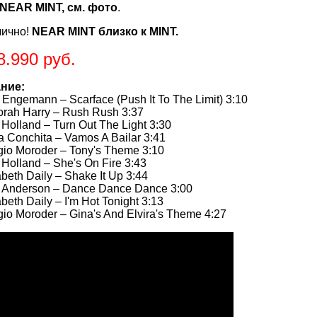
NEAR MINT, см. фото
.
лично!
NEAR MINT близко к MINT.
8.990 руб.
ние:
ngemann – Scarface (Push It To The Limit) 3:10
ah Harry – Rush Rush 3:37
olland – Turn Out The Light 3:30
 Conchita – Vamos A Bailar 3:41
io Moroder – Tony's Theme 3:10
olland – She's On Fire 3:43
eth Daily – Shake It Up 3:44
Anderson – Dance Dance Dance 3:00
eth Daily – I'm Hot Tonight 3:13
o Moroder – Gina's And Elvira's Theme 4:27