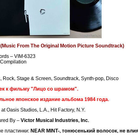
 (Music From The Original Motion Picture Soundtrack)
rds – VIM-6323
, Compilation
c, Rock, Stage & Screen, Soundtrack, Synth-pop, Disco
ек к фильму "Лицо со шрамом".
льное японское издание альбома 1984 года.
t Oasis Studios, L.A., Hit Factory, N.Y.
ured By –
Victor Musical Industries, Inc.
е пластинки:
NEAR MINT-, тонюсенький волосок, не влия