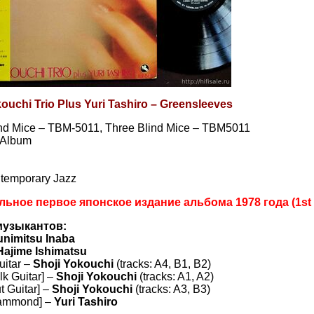
ouchi Trio Plus Yuri Tashiro – Greensleeves
ind Mice – TBM-5011, Three Blind Mice – TBM5011
, Album
ntemporary Jazz
ьное первое японское издание альбома 1978 года (1st 
музыкантов:
nimitsu Inaba
Hajime Ishimatsu
uitar –
Shoji Yokouchi
(tracks: A4, B1, B2)
lk Guitar] –
Shoji Yokouchi
(tracks: A1, A2)
t Guitar] –
Shoji Yokouchi
(tracks: A3, B3)
ammond] –
Yuri Tashiro