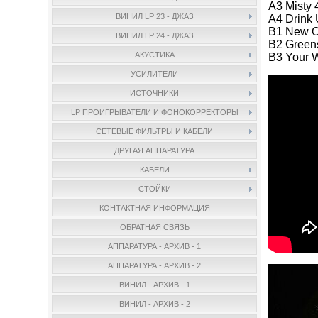
A3 Misty 
ВИНИЛ LP 23 - ДЖАЗ
A4 Drink 
B1 New O
ВИНИЛ LP 24 - ДЖАЗ
B2 Green
АКУСТИКА
B3 Your W
УСИЛИТЕЛИ
ИСТОЧНИКИ
LP ПРОИГРЫВАТЕЛИ И ФОНОКОРРЕКТОРЫ
СЕТЕВЫЕ ФИЛЬТРЫ И КАБЕЛИ
ДРУГАЯ АППАРАТУРА
КАБЕЛИ
СТОЙКИ
КОНТАКТНАЯ ИНФОРМАЦИЯ
ОБРАТНАЯ СВЯЗЬ
АППАРАТУРА - АРХИВ - 1
АППАРАТУРА - АРХИВ - 2
ВИНИЛ - АРХИВ - 1
ВИНИЛ - АРХИВ - 2