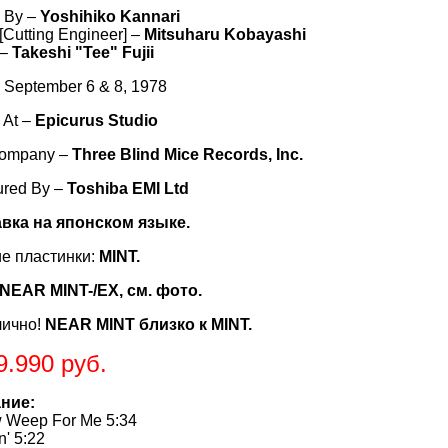
 By –
Yoshihiko Kannari
[Cutting Engineer] –
Mitsuharu Kobayashi
 –
Takeshi "Tee" Fujii
 September 6 & 8, 1978
 At –
Epicurus Studio
Company –
Three Blind Mice Records, Inc.
ured By –
Toshiba EMI Ltd
авка на японском языке.
е пластинки:
MINT.
NEAR MINT-/EX, см. фото.
лично!
NEAR MINT близко к MINT.
9.990 руб.
ние:
w Weep For Me 5:34
' 5:22