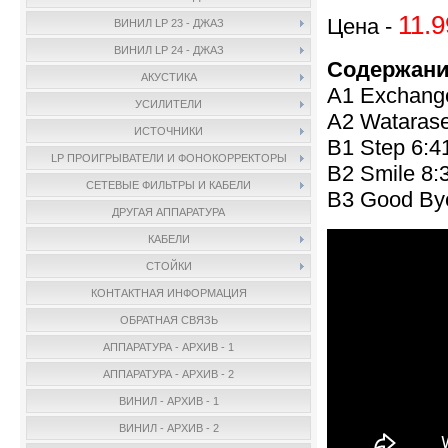
11.9
Цена -
ВИНИЛ LP 23 - ДЖАЗ
ВИНИЛ LP 24 - ДЖАЗ
Содержани
АКУСТИКА
A1 Exchang
УСИЛИТЕЛИ
A2 Watarase
ИСТОЧНИКИ
B1 Step 6:4
LP ПРОИГРЫВАТЕЛИ И ФОНОКОРРЕКТОРЫ
B2 Smile 8:
СЕТЕВЫЕ ФИЛЬТРЫ И КАБЕЛИ
B3 Good By
ДРУГАЯ АППАРАТУРА
КАБЕЛИ
СТОЙКИ
КОНТАКТНАЯ ИНФОРМАЦИЯ
ОБРАТНАЯ СВЯЗЬ
АППАРАТУРА - АРХИВ - 1
АППАРАТУРА - АРХИВ - 2
ВИНИЛ - АРХИВ - 1
ВИНИЛ - АРХИВ - 2