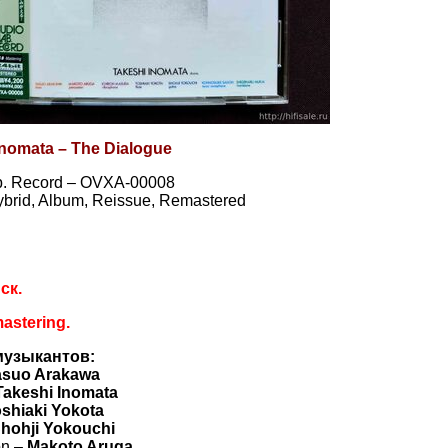
Inomata – The Dialogue
b. Record – OVXA-00008
brid, Album, Reissue, Remastered
ск.
mastering.
музыкантов:
asuo Arakawa
Takeshi Inomata
shiaki Yokota
hohji Yokouchi
on –
Makoto Aruga