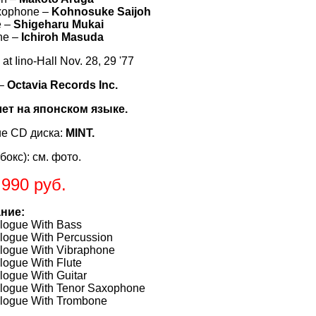
xophone –
Kohnosuke Saijoh
e –
Shigeharu Mukai
ne –
Ichiroh Masuda
at Iino-Hall Nov. 28, 29 '77
 –
Octavia Records Inc.
лет на японском языке.
е CD диска:
MINT.
бокс): см. фото.
.990 руб.
ние:
logue With Bass
logue With Percussion
alogue With Vibraphone
logue With Flute
logue With Guitar
alogue With Tenor Saxophone
alogue With Trombone