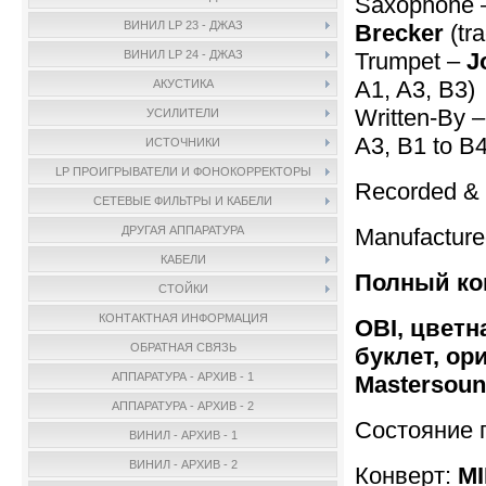
Saxophone
ВИНИЛ LP 23 - ДЖАЗ
Brecker
(tra
Trumpet –
J
ВИНИЛ LP 24 - ДЖАЗ
A1, A3, B3)
АКУСТИКА
Written-By 
УСИЛИТЕЛИ
A3, B1 to B4
ИСТОЧНИКИ
LP ПРОИГРЫВАТЕЛИ И ФОНОКОРРЕКТОРЫ
Recorded & 
СЕТЕВЫЕ ФИЛЬТРЫ И КАБЕЛИ
Manufactur
ДРУГАЯ АППАРАТУРА
КАБЕЛИ
Полный ко
СТОЙКИ
КОНТАКТНАЯ ИНФОРМАЦИЯ
OBI, цветн
ОБРАТНАЯ СВЯЗЬ
буклет, о
АППАРАТУРА - АРХИВ - 1
Mastersoun
АППАРАТУРА - АРХИВ - 2
Состояние 
ВИНИЛ - АРХИВ - 1
ВИНИЛ - АРХИВ - 2
Конверт:
MI