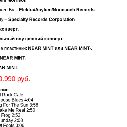
Jim Morrison
ured By –
Elektra/Asylum/Nonesuch Records
By –
Specialty Records Corporation
 конверт.
льный внутренний конверт.
е пластинки:
NEAR MINT или NEAR MINT-.
NEAR MINT
.
R MINT.
0.990 руб.
ние:
rd Rock Cafe
ouse Blues 4:04
g For The Sun 3:58
ake Me Real 2:50
 Frog 2:52
Sunday 2:08
f Fools 3:06