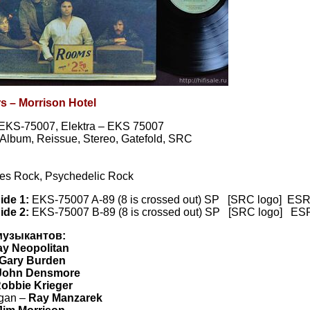
s – Morrison Hotel
 EKS-75007, Elektra – EKS 75007
, Album, Reissue, Stereo, Gatefold, SRC
es Rock, Psychedelic Rock
Side 1:
EKS-75007 A-89 (8 is crossed out) SP [SRC logo] E
Side 2:
EKS-75007 B-89 (8 is crossed out) SP [SRC logo] E
музыкантов:
y Neopolitan
Gary Burden
John Densmore
obbie Krieger
rgan –
Ray Manzarek