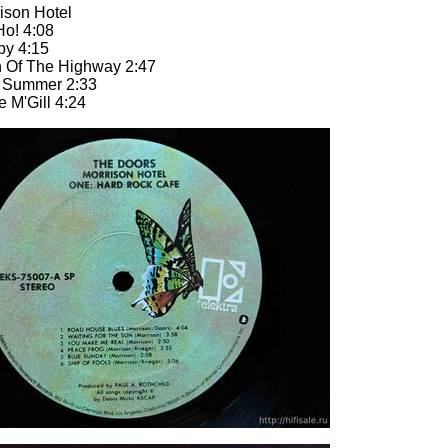
rison Hotel
o! 4:08
py 4:15
 Of The Highway 2:47
n Summer 2:33
 M'Gill 4:24