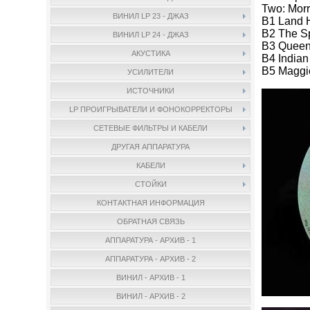
Two: Mor
ВИНИЛ LP 23 - ДЖАЗ
B1 Land H
B2 The S
ВИНИЛ LP 24 - ДЖАЗ
B3 Queen
АКУСТИКА
B4 India
B5 Maggie
УСИЛИТЕЛИ
ИСТОЧНИКИ
LP ПРОИГРЫВАТЕЛИ И ФОНОКОРРЕКТОРЫ
СЕТЕВЫЕ ФИЛЬТРЫ И КАБЕЛИ
ДРУГАЯ АППАРАТУРА
КАБЕЛИ
СТОЙКИ
КОНТАКТНАЯ ИНФОРМАЦИЯ
ОБРАТНАЯ СВЯЗЬ
АППАРАТУРА - АРХИВ - 1
АППАРАТУРА - АРХИВ - 2
ВИНИЛ - АРХИВ - 1
ВИНИЛ - АРХИВ - 2