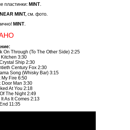
е пластинки:
MINT
.
NEAR MINT,
см. фото.
лично!
MINT
.
АНО
ние:
 On Through (To The Other Side) 2:25
Kitchen 3:30
rystal Ship 2:30
ieth Century Fox 2:30
ma Song (Whisky Bar) 3:15
 My Fire 6:50
Door Man 3:30
ked At You 2:18
f The Night 2:49
t As It Comes 2:13
End 11:35