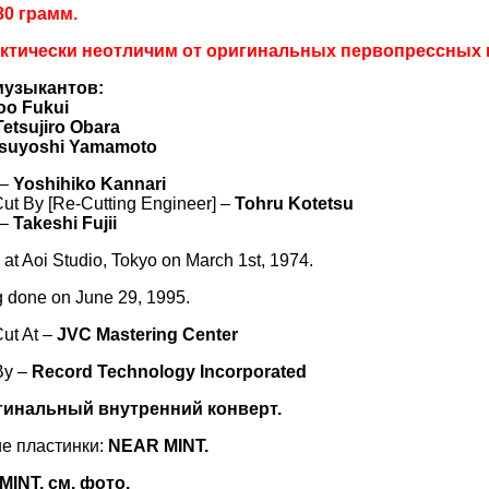
80 грамм.
ктически неотличим от оригинальных первопрессных из
музыкантов:
oo Fukui
Tetsujiro Obara
suyoshi Yamamoto
 –
Yoshihiko Kannari
ut By [Re-Cutting Engineer] –
Tohru Kotetsu
 –
Takeshi Fujii
at Aoi Studio, Tokyo on March 1st, 1974.
g done on June 29, 1995.
ut At –
JVC Mastering Center
By –
Record Technology Incorporated
игинальный внутренний конверт.
е пластинки:
NEAR MINT.
MINT, см. фото.