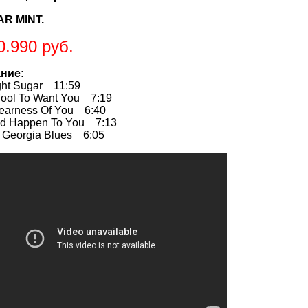
R MINT.
0.990 руб.
ние:
ght Sugar 11:59
 Fool To Want You 7:19
earness Of You 6:40
uld Happen To You 7:13
 Georgia Blues 6:05