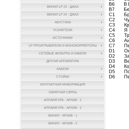
B6 В Г
ВИНИЛ LP 23 - ДЖАЗ
B7 Бес
C1 Бра
ВИНИЛ LP 24 - ДЖАЗ
C2 Чуж
АКУСТИКА
C3 Круг
C4 Я Уе
УСИЛИТЕЛИ
C5 Тро
ИСТОЧНИКИ
C6 Аис
C7 Пес
LP ПРОИГРЫВАТЕЛИ И ФОНОКОРРЕКТОРЫ
D1 Охот
СЕТЕВЫЕ ФИЛЬТРЫ И КАБЕЛИ
D2 Зап
D3 Вер
ДРУГАЯ АППАРАТУРА
D4 Кон
КАБЕЛИ
D5 Поэ
D6 Пев
СТОЙКИ
КОНТАКТНАЯ ИНФОРМАЦИЯ
ОБРАТНАЯ СВЯЗЬ
АППАРАТУРА - АРХИВ - 1
АППАРАТУРА - АРХИВ - 2
ВИНИЛ - АРХИВ - 1
ВИНИЛ - АРХИВ - 2