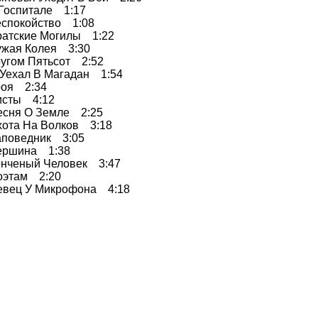
оспитале 1:17
покойство 1:08
тские Могилы 1:22
ая Колея 3:30
ом Пятьсот 2:52
хал В Магадан 1:54
я 2:34
ты 4:12
ня О Земле 2:25
а На Волков 3:18
оведник 3:05
шина 1:38
ченый Человек 3:47
там 2:20
ец У Микрофона 4:18