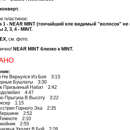
 конверт.
е пластинок:
а 1 - NEAR MINT (тончайший еле видимый "волосок" не 
 2, 3, 4 - MINT.
EX
,
см. фото.
лично!
NEAR MINT близко к MINT.
АНО
ние:
е Вернулся Из Боя 3:13
ные Бушлаты 3:30
Призывный Набат 2:42
олюбил 4:47
Прыгуна В Высоту 3:22
сер 1:15
трел Горного Эха 2:35
ершине 2:52
емноте 2:10
ойник 2:55
вья Уходят В Бой 2:26